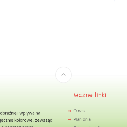
Ważne linki
O nas
obraźnię i wpływa na
Plan dnia
ajecznie kolorowe, zewsząd