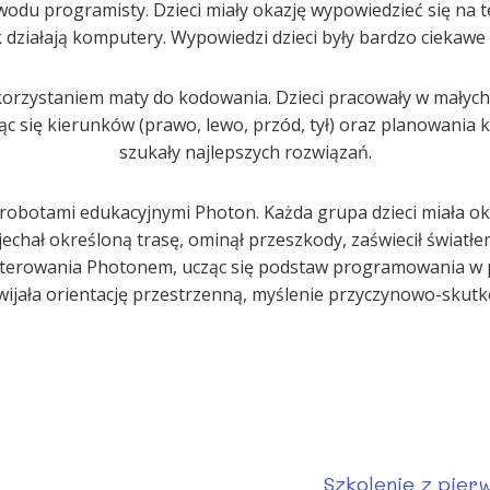
odu programisty. Dzieci miały okazję wypowiedzieć się na te
k działają komputery. Wypowiedzi dzieci były bardzo ciekawe
rzystaniem maty do kodowania. Dzieci pracowały w małych g
 się kierunków (prawo, lewo, przód, tył) oraz planowania 
szukały najlepszych rozwiązań.
z robotami edukacyjnymi Photon. Każda grupa dzieci miała
jechał określoną trasę, ominął przeszkody, zaświecił światłe
 do sterowania Photonem, ucząc się podstaw programowania w 
wijała orientację przestrzenną, myślenie przyczynowo-skutk
Szkolenie z pier