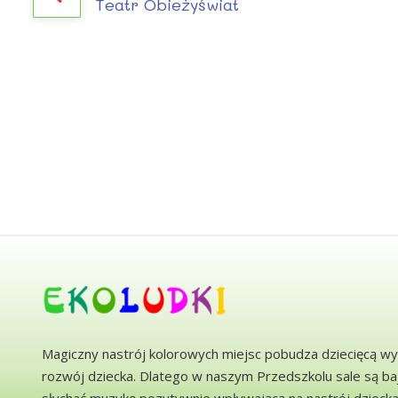
Teatr Obieżyświat
Magiczny nastrój kolorowych miejsc pobudza dziecięcą wy
rozwój dziecka. Dlatego w naszym Przedszkolu sale są b