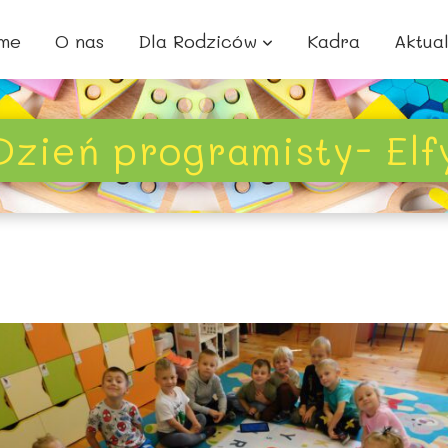
me
O nas
Dla Rodziców
Kadra
Aktua
Dzień programisty- Elf