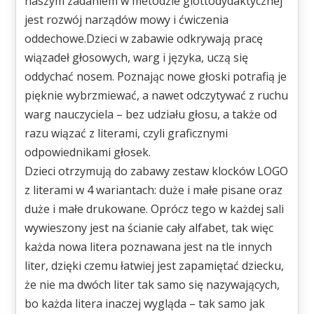
naszym zadaniem w metodzie glottodydaktycznej
jest rozwój narządów mowy i ćwiczenia
oddechowe.Dzieci w zabawie odkrywają pracę
wiązadeł głosowych, warg i języka, uczą się
oddychać nosem. Poznając nowe głoski potrafią je
pięknie wybrzmiewać, a nawet odczytywać z ruchu
warg nauczyciela – bez udziału głosu, a także od
razu wiązać z literami, czyli graficznymi
odpowiednikami głosek.
Dzieci otrzymują do zabawy zestaw klocków LOGO
z literami w 4 wariantach: duże i małe pisane oraz
duże i małe drukowane. Oprócz tego w każdej sali
wywieszony jest na ścianie cały alfabet, tak więc
każda nowa litera poznawana jest na tle innych
liter, dzięki czemu łatwiej jest zapamiętać dziecku,
że nie ma dwóch liter tak samo się nazywających,
bo każda litera inaczej wygląda – tak samo jak