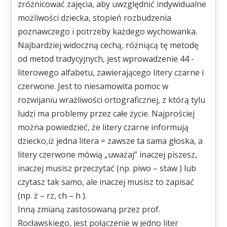
zróżnicować zajęcia, aby uwzględnić indywidualne
możliwości dziecka, stopień rozbudzenia
poznawczego i potrzeby każdego wychowanka.
Najbardziej widoczną cechą, różniącą tę metodę
od metod tradycyjnych, jest wprowadzenie 44 -
literowego alfabetu, zawierającego litery czarne i
czerwone. Jest to niesamowita pomoc w
rozwijaniu wrażliwości ortograficznej, z którą tylu
ludzi ma problemy przez całe życie. Najprościej
można powiedzieć, że litery czarne informują
dziecko,iż jedna litera = zawsze ta sama głoska, a
litery czerwone mówią „uważaj” inaczej piszesz,
inaczej musisz przeczytać (np. piwo – staw ) lub
czytasz tak samo, ale inaczej musisz to zapisać
(np. ż – rz, ch – h ).
Inną zmianą zastosowaną przez prof.
Rocławskiego, jest połączenie w jedno liter