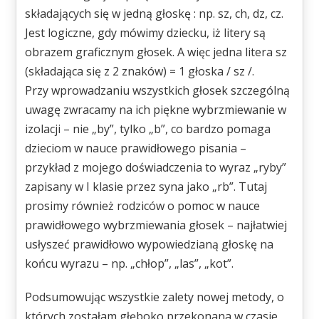
składających się w jedną głoskę : np. sz, ch, dz, cz.
Jest logiczne, gdy mówimy dziecku, iż litery są
obrazem graficznym głosek. A więc jedna litera sz
(składająca się z 2 znaków) = 1 głoska / sz /.
Przy wprowadzaniu wszystkich głosek szczególną
uwagę zwracamy na ich piękne wybrzmiewanie w
izolacji – nie „by”, tylko „b”, co bardzo pomaga
dzieciom w nauce prawidłowego pisania –
przykład z mojego doświadczenia to wyraz „ryby”
zapisany w I klasie przez syna jako „rb”. Tutaj
prosimy również rodziców o pomoc w nauce
prawidłowego wybrzmiewania głosek – najłatwiej
usłyszeć prawidłowo wypowiedzianą głoskę na
końcu wyrazu – np. „chłop”, „las”, „kot”.
Podsumowując wszystkie zalety nowej metody, o
których zostałam głęboko przekonana w czasie