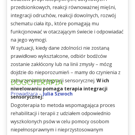
przedsionkowych, reakcji równoważnej mięśni,
integracji odruchów, reakcji dowolnych, rozwój
schematu ciała itp., które pomagają mu
funkcjonować w otaczającym świecie i odpowiadać
na jego wymogi.
W sytuacji, kiedy dane zdolności nie zostaną
prawidłowo wykształcone, odbiór bodźców
zostanie zakłócony lub na linii zmysły – mózg
dojdzie do nieporozumień – mamy do czynienia z
DOGOTERAPIA
zaburzeniami integracji sensorycznej.
W ich
niwelowaniu pomaga terapia integracji
Prowadząca –
Julia Szwoch
sensorycznej.
Dogoterapia to metoda wspomagająca proces
rehabilitacji i terapii z udziałem odpowiednio
wyszkolonych psów w celu pomocy osobom
niepełnosprawnym i nieprzystosowanym