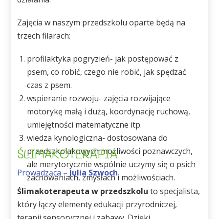
Zajęcia w naszym przedszkolu oparte będą na
trzech filarach:
profilaktyka pogryzień- jak postępować z
psem, co robić, czego nie robić, jak spędzać
czas z psem.
wspieranie rozwoju- zajęcia rozwijające
motorykę małą i dużą, koordynację ruchową,
umiejętności matematyczne itp.
wiedza kynologiczna- dostosowana do
ŚLIMAKOTERAPIA
przedszkolakowych możliwości poznawczych,
ale merytorycznie wspólnie uczymy się o psich
Prowadząca –
Julia Szwoch
zachowaniach, zmysłach i możliwościach.
Ślimakoterapeuta w przedszkolu
to specjalista,
który łączy elementy edukacji przyrodniczej,
terapii sensorycznej i zabawy. Dzięki