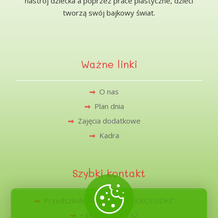
nastrój dziecka a poprzez prace plastyczne, dzieci
tworzą swój bajkowy świat.
Ważne linki
O nas
Plan dnia
Zajęcia dodatkowe
Kadra
Szybki kontakt
Przedszkole Niepubliczne „EKOLUDKI”
+48 600 412 742