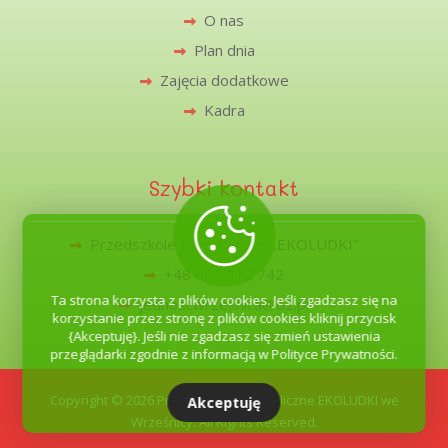
O nas
Plan dnia
Zajęcia dodatkowe
Kadra
Szybki kontakt
Przedszkole Niepubliczne „EKOLUDKI”
+48 600 412 742
Ta strona korzysta z plików cookies. Jeśli zgadzasz się na
jednoscwrzesnica@o2.pl
korzystanie przez stronę z plików cookies kliknij przycisk
{Akceptuję}. Jeśli nie zgadzasz się zmień ustawienia
przeglądarki zgodnie z informacją w Polityce Prywatności.
Copyright © 2026 Przedszkole Niepubliczne EKOLUDKI we
Akceptuję
Wrześnicy. All Rights Reserved.