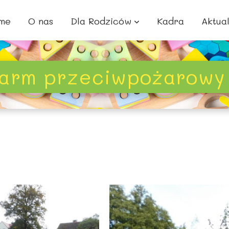
me
O nas
Dla Rodziców
Kadra
Aktua
larm przeciwpożarowy 