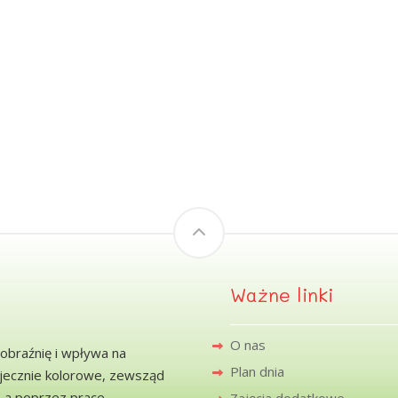
Ważne linki
O nas
obraźnię i wpływa na
Plan dnia
ajecznie kolorowe, zewsząd
a a poprzez prace