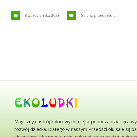
3 października 2023
Galeria przedszkola
Magiczny nastrój kolorowych miejsc pobudza dziecięcą wy
rozwój dziecka. Dlatego w naszym Przedszkolu sale są b
słychać muzykę pozytywnie wpływającą na nastrój dzieck