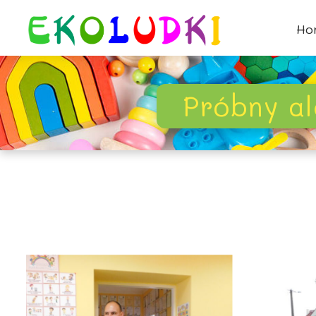
Ho
Próbny a