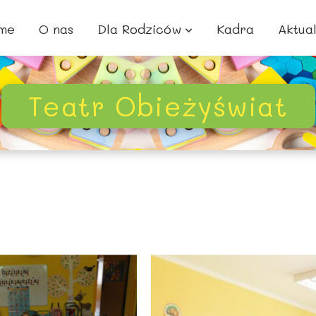
me
O nas
Dla Rodziców
Kadra
Aktua
Teatr Obieżyświat