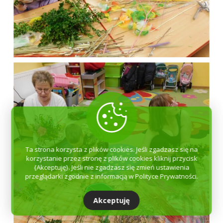
Ta strona korzysta z plików cookies. Jeśli zgadzasz się na
korzystanie przez stronę z plików cookies kliknij przycisk
{Akceptuję}. Jeśli nie zgadzasz się zmień ustawienia
przeglądarki zgodnie z informacją w Polityce Prywatności.
Akceptuję