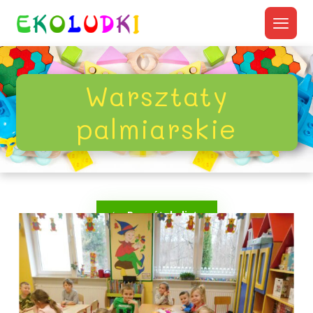
Warsztaty
palmiarskie
Powrót do listy