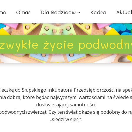
me
O nas
Dla Rodziców
Kadra
Aktua
ezwykłe życie podwodn
cieczkę do Słupskiego Inkubatora Przedsiębiorczości na spe
nia dobra, które będąc najwyższymi wartościami na świecie 
doskwierającej samotności.
odwodnych zwierząt. Czy ten świat okaże się podobny do n
„siedzi w sieci”.