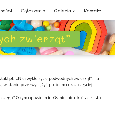
lności
Ogłoszenia
Galeria
Kontakt
ych zwierząt”
ktakl pt. „Niezwykłe życie podwodnych zwierząt”. Ta
są w stanie przezwyciężyć problem coraz częściej
aszego? O tym opowie m.in. Ośmiornica, która często