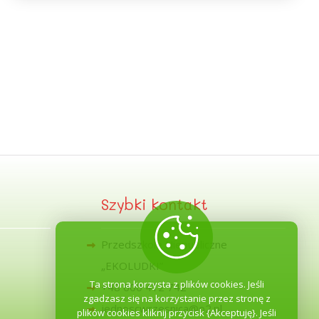
Szybki kontakt
Przedszkole Niepubliczne
„EKOLUDKI”
Ta strona korzysta z plików cookies. Jeśli
+48 600 412 742
zgadzasz się na korzystanie przez stronę z
jednoscwrzesnica@o2.pl
plików cookies kliknij przycisk {Akceptuję}. Jeśli