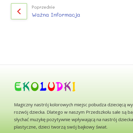
Poprzednie
Ważna Informacja
Magiczny nastrój kolorowych miejsc pobudza dziecięcą wy
rozwój dziecka. Dlatego w naszym Przedszkolu sale są b
słychać muzykę pozytywnie wpływającą na nastrój dzieck
plastyczne, dzieci tworzą swój bajkowy świat.