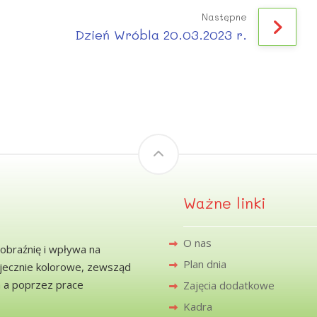
Następne
Dzień Wróbla 20.03.2023 r.
Ważne linki
O nas
obraźnię i wpływa na
Plan dnia
ajecznie kolorowe, zewsząd
a a poprzez prace
Zajęcia dodatkowe
Kadra