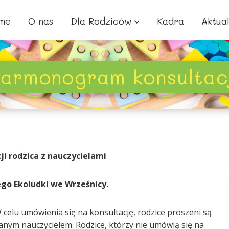
me
O nas
Dla Rodziców
Kadra
Aktua
armonogram konsultac
 rodzica z nauczycielami
go Ekoludki we Wrześnicy.
celu umówienia się na konsultację, rodzice proszeni są
ranym nauczycielem.
Rodzice, którzy nie umówią się na